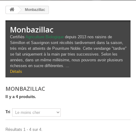
Monbazillac
Monbazillac
Certifiés
Agriculture Biologique
depuis 2013 nos raisins de
Sémillon et Sauvignon sont récoltés tardivement dans la saison,
très mûrs et atteints de Pourriture Noble. Cette vendange "tardive"
se fait uniquement à la main par tries successives. Selon les
années, dans un même millésime, nous pouvons avoir plusieurs
richesses en sucre différentes. ...
Détails
MONBAZILLAC
Il y a 4 produits.
Tri
Résultats 1 - 4 sur 4.