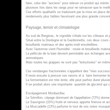
faire, celui des "anciens" pour relever ce produit qui mérit
plusieurs fois dans les rangs pour ne ramasser que le meill
Ces efforts qualitatifs se traduisent par la mise en place d
rendements plus faibles favorisant une plus grande concent
Paysage, terroir et climatologie
Au sud de Bergerac, le vignoble s'étale sur les côteaux et p
Situé entre la Dordogne et la Gardonnette, ces deux cours d
brouillards matinaux et des après-midi ensoleillées.
Avec l'automne vient l'humidité : rosée et brouillards matina
La pellicule de la baie devient perméable aux échanges avec 
aromatiques.
Mais toutes les grappes ne sont pas "botrytisées" en même 
Ces vendanges fractionnées s'appellent des "tries success
Il reste ensuite à presser ses raisins et à faire fermenter le
La fermentation est très lente, elle peut parfois durer plusi
Il se produit alors une importante quantité de glycérol qui
Encépagement Monbazillac
Le Sémillon, cépage dominant de l'appellation (72%) donne
Le Sauvignon (15%) fruité et nerveux apporte finesse et aci
La Muscadelle (13%) parfume le tout de ses notes musqué