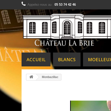
Appelez-nous au :
05 53 74 42 46
ACCUEIL
BLANCS
MOELLEU
Monbazillac