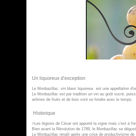
Un liquoreux d'exception
Le Monbazillac, vin blanc liquoreux est une appellation d'
Le Monbazillac est par tradition un vin au goût sucré, puiss
arômes de fruits et de bois vont se fondre avec le temps.
Historique
>Les légions de César ont apporté la vigne mais c'est à l'
Bien avant la Révolution de 1789, le Monbazillac se dégust
Le Monbazillac renaît après une crise de productivisme de