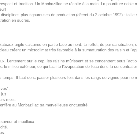
e respect et tradition. Un Monbazillac se récolte à la main. La pourriture nob
eur!
e disciplines plus rigoureuses de production (décret du 2 octobre 1992) : taill
ration en sucres.
lateaux argilo-calcaires en partie face au nord. En effet, de par sa situation, 
'eau créent un microclimat très favorable à la surmaturation des raisin et l'a
ux. Lentement sur le cep, les raisins mûrissent et se concentrent sous l'action
le milieu extérieur, ce qui facilite l'évaporation de l'eau donc la concentrat
temps. Il faut donc passer plusieurs fois dans les rangs de vignes pour ne r
ives".
 jus.
eurs mois.
 confère au Monbazillac sa merveilleuse onctuosité.
 saveur et moelleux.
dité.
es.