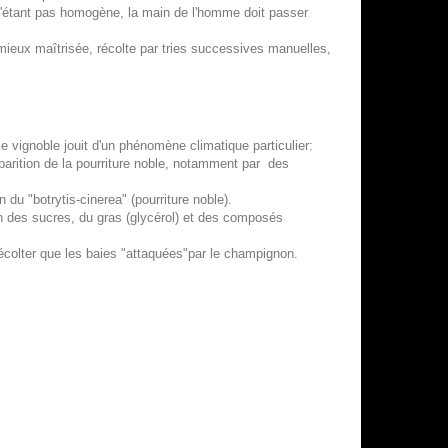
le n'étant pas homogène, la main de l'homme doit passer
e mieux maîtrisée, récolte par tries successives manuelles,
ce vignoble jouit d'un phénomène climatique particulier:
pparition de la pourriture noble, notamment par des
 du "botrytis-cinerea" (pourriture noble).
ion des sucres, du gras (glycérol) et des composés
écolter que les baies "attaquées"par le champignon.