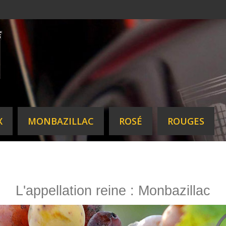
X
MONBAZILLAC
ROSÉ
ROUGES
L'appellation reine : Monbazillac