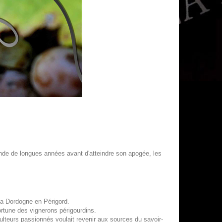
emande de longues années avant d'atteindre son apogée, les
la Dordogne en Périgord.
ortune des vignerons périgourdins.
lteurs passionnés voulait revenir aux sources du savoir-